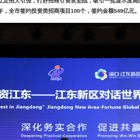
立足招大引强，打好招商引资攻坚战，吸引一批显示度高
4年，全市签约投资类招商项目100个，签约金额549亿元。