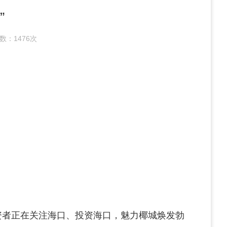
”
数：
1476次
投资者正在关注海口、投资海口，魅力椰城焕发勃