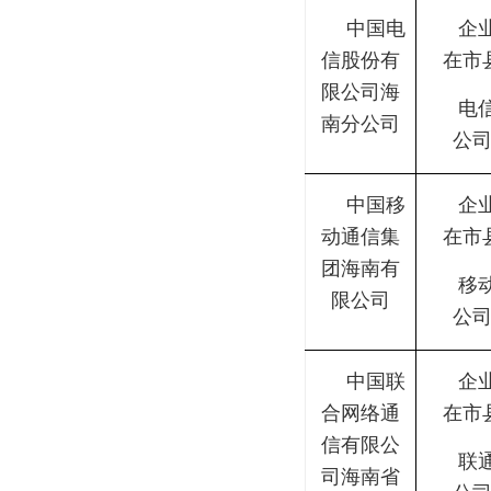
中国电
企
信股份有
在市
限公司海
电
南分公司
公
中国移
企
动通信集
在市
团海南有
移
限公司
公
中国联
企
合网络通
在市
信有限公
联
司海南省