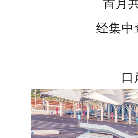
首月共
经集中
口