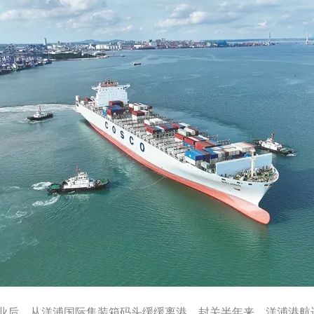
卸作业后，从洋浦国际集装箱码头缓缓离港。封关半年来，洋浦港