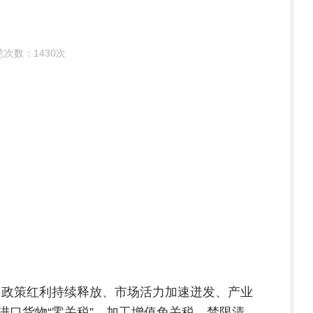
览次数：
1430次
有序、政策红利持续释放、市场活力加速迸发、产业
口货物“零关税”、加工增值免关税、禁限清