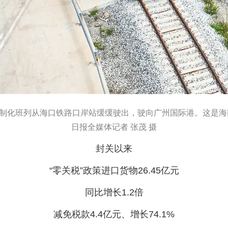
定制化班列从海口铁路口岸站缓缓驶出，驶向广州国际港。这是
日报全媒体记者 张茂 摄
封关以来
“零关税”政策进口货物26.45亿元
同比增长1.2倍
减免税款4.4亿元、增长74.1%