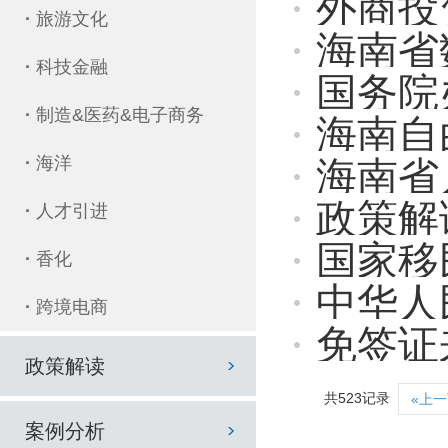
外商投资
·
旅游文化
海南省数字健
·
科技金融
国务院办
·
制造&医药&电子商务
海南自
·
海洋
海南省人民
政策解读 |
·
人才引进
国家移民管
·
香化
中华人民共
·
跨境电商
免签证
政策解读
共523记录
«上
案例分析