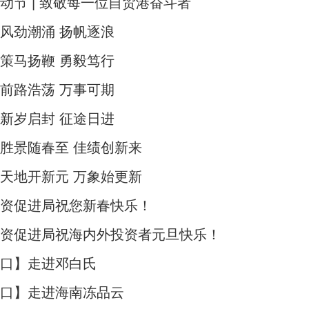
动节 | 致敬每一位自贸港奋斗者
风劲潮涌 扬帆逐浪
策马扬鞭 勇毅笃行
前路浩荡 万事可期
新岁启封 征途日进
胜景随春至 佳绩创新来
天地开新元 万象始更新
投资促进局祝您新春快乐！
投资促进局祝海内外投资者元旦快乐！
海口】走进邓白氏
海口】走进海南冻品云