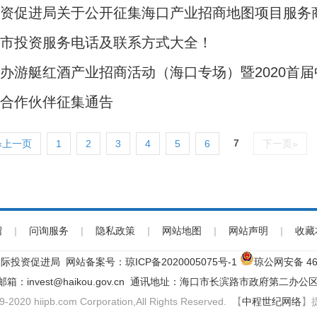
投资促进局关于公开征集海口产业招商地图项目服务
口市投资服务电话及联系方式大全！
办游艇红酒产业招商活动（海口专场）暨2020首届
业合作伙伴征集通告
7
«上一页
1
2
3
4
5
6
下一页»
绍
|
问询服务
|
隐私政策
|
网站地图
|
网站声明
|
收藏
际投资促进局 网站备案号：
琼ICP备2020005075号-1
琼公网安备 460
子邮箱：invest@haikou.gov.cn 通讯地址：海口市长滨路市政府第二办公区
9-2020 hiipb.com Corporation,All Rights Reserved. 【
中程世纪网络
】