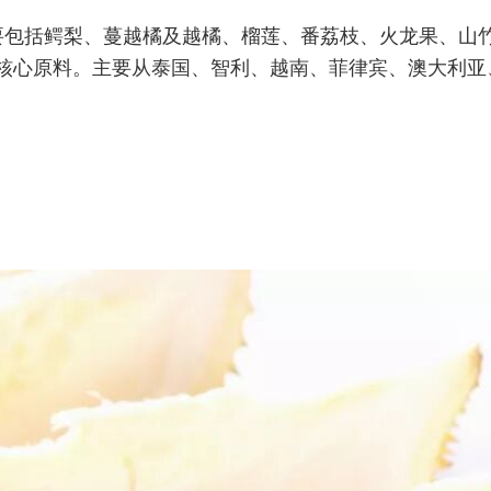
要包括鳄梨、蔓越橘及越橘、榴莲、番荔枝、火龙果、山
核心原料。主要从泰国、智利、越南、菲律宾、澳大利亚